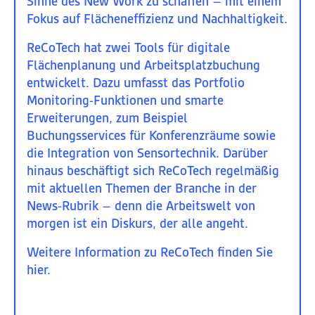
Sinne des New Work zu schaffen – mit einem
Fokus auf Flächeneffizienz und Nachhaltigkeit.
Cookie-Informationen anzeigen
Mar
Marketing (1)
ReCoTech hat zwei Tools für digitale
Flächenplanung
und
Arbeitsplatzbuchung
Marketing-Cookies werden von Drittanbietern oder Publishern verwendet, um
entwickelt. Dazu umfasst das Portfolio
personalisierte Werbung anzuzeigen. Sie tun dies, indem sie Besucher über
Websites hinweg verfolgen.
Monitoring
-Funktionen und
smarte
Cookie-Informationen anzeigen
Erweiterungen
, zum Beispiel
Buchungsservices für Konferenzräume
sowie
Datenschutzerklärung
Impressum
die
Integration von Sensortechnik
. Darüber
hinaus beschäftigt sich ReCoTech regelmäßig
mit aktuellen Themen der Branche in der
News-Rubrik
– denn die Arbeitswelt von
morgen ist ein Diskurs, der alle angeht.
Weitere Information zu ReCoTech finden Sie
hier
.