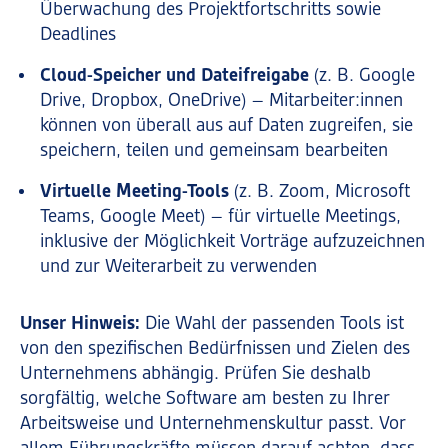
Überwachung des Projektfortschritts sowie
Marketing-Cookies werden von Drittanbietern oder Publishern verwendet, um
Deadlines
personalisierte Werbung anzuzeigen. Sie tun dies, indem sie Besucher über
Websites hinweg verfolgen.
Cloud-Speicher und Dateifreigabe
(z. B. Google
Cookie-Informationen anzeigen
Drive, Dropbox, OneDrive) – Mitarbeiter:innen
Datenschutzerklärung
Impressum
können von überall aus auf Daten zugreifen, sie
speichern, teilen und gemeinsam bearbeiten
Virtuelle Meeting-Tools
(z. B. Zoom, Microsoft
Teams, Google Meet) – für virtuelle Meetings,
inklusive der Möglichkeit Vorträge aufzuzeichnen
und zur Weiterarbeit zu verwenden
Unser Hinweis:
Die Wahl der passenden Tools ist
von den spezifischen Bedürfnissen und Zielen des
Unternehmens abhängig. Prüfen Sie deshalb
sorgfältig, welche Software am besten zu Ihrer
Arbeitsweise und Unternehmenskultur passt. Vor