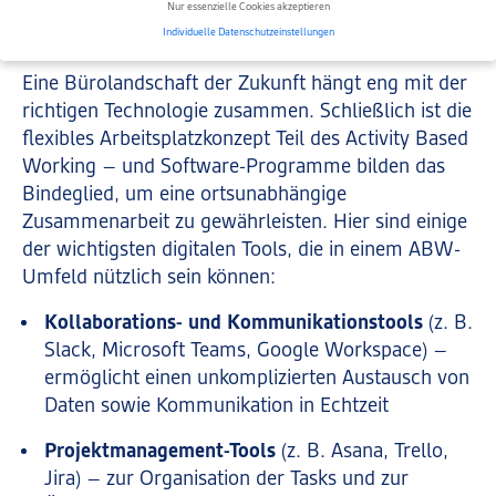
Nur essenzielle Cookies akzeptieren
Auf die Tools kommt es an: Digitale
Individuelle Datenschutzeinstellungen
Werkzeuge für Activity Based Working
Datenschutzeinstellungen
Eine Bürolandschaft der Zukunft hängt eng mit der
Wir verwenden Cookies und andere Technologien auf unserer Website.
richtigen Technologie zusammen. Schließlich ist die
Einige von ihnen sind essenziell, während andere uns helfen, diese Website
flexibles Arbeitsplatzkonzept Teil des Activity Based
und Ihre Erfahrung zu verbessern.
Weitere Informationen über die
Verwendung Ihrer Daten finden Sie in unserer
Datenschutzerklärung
.
Working – und Software-Programme bilden das
Hier finden Sie eine Übersicht über alle verwendeten Cookies. Sie können
Bindeglied, um eine ortsunabhängige
Ihre Einwilligung zu ganzen Kategorien geben oder sich weitere
Informationen anzeigen lassen und so nur bestimmte Cookies auswählen.
Zusammenarbeit zu gewährleisten. Hier sind einige
der wichtigsten digitalen Tools, die in einem ABW-
Alle akzeptieren
Speichern
Umfeld nützlich sein können:
Zurück
Nur essenzielle Cookies akzeptieren
Kollaborations- und Kommunikationstools
(z. B.
Datenschutzeinstellungen
Slack, Microsoft Teams, Google Workspace) –
Essenziell (2)
ermöglicht einen unkomplizierten Austausch von
Essenzielle Cookies ermöglichen grundlegende Funktionen und sind für die
Daten sowie Kommunikation in Echtzeit
einwandfreie Funktion der Website erforderlich.
Cookie-Informationen anzeigen
Projektmanagement-Tools
(z. B. Asana, Trello,
Jira) – zur Organisation der Tasks und zur
Mar
Marketing (1)