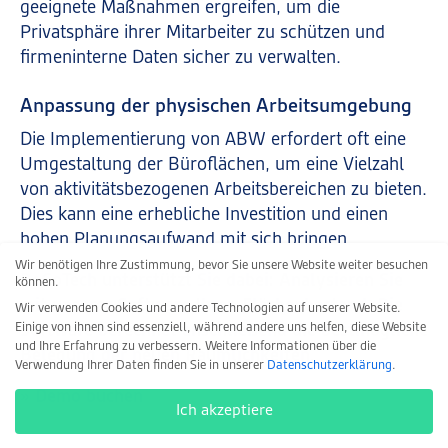
geeignete Maßnahmen ergreifen, um die
Privatsphäre ihrer Mitarbeiter zu schützen und
firmeninterne Daten sicher zu verwalten.
Anpassung der physischen Arbeitsumgebung
Die Implementierung von ABW erfordert oft eine
Umgestaltung der Büroflächen, um eine Vielzahl
von aktivitätsbezogenen Arbeitsbereichen zu bieten.
Dies kann eine erhebliche Investition und einen
hohen Planungsaufwand mit sich bringen.
Wir benötigen Ihre Zustimmung, bevor Sie unsere Website weiter besuchen
ReCoTech unterstützt Sie dabei: Analysieren Sie
können.
mit unserer Software Ihren Flächenbestand. Die
Wir verwenden Cookies und andere Technologien auf unserer Website.
Einige von ihnen sind essenziell, während andere uns helfen, diese Website
Software berechnet anschließend die bestmögliche
und Ihre Erfahrung zu verbessern.
Weitere Informationen über die
Belegung der neuen Räumlichkeiten.
Verwendung Ihrer Daten finden Sie in unserer
Datenschutzerklärung
.
» Demo buchen
Ich akzeptiere