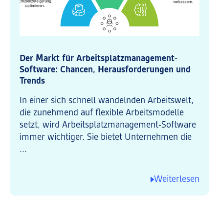
Cookie-Informationen anzeigen
Mar
Marketing (1)
Marketing-Cookies werden von Drittanbietern oder Publishern verwendet, um
personalisierte Werbung anzuzeigen. Sie tun dies, indem sie Besucher über
Der Markt für Arbeitsplatzmanagement-
Websites hinweg verfolgen.
Software: Chancen, Herausforderungen und
Cookie-Informationen anzeigen
Trends
Datenschutzerklärung
Impressum
In einer sich schnell wandelnden Arbeitswelt,
die zunehmend auf flexible Arbeitsmodelle
setzt, wird Arbeitsplatzmanagement-Software
immer wichtiger. Sie bietet Unternehmen die
...
Weiterlesen